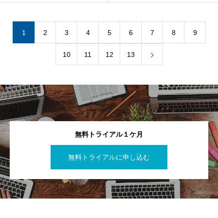
1
2
3
4
5
6
7
8
9
10
11
12
13
無料トライアル１ケ月
無料トライアルに申し込む