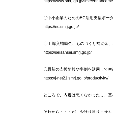
https://www.smrj.go.jp/sme/enhancemen
〇中小企業のためのEC活用支援ポータル
https://ec.smrj.go.jp/
〇IT 導入補助金、ものづくり補助金
https://seisansei.smrj.go.jp/
〇最新の支援情報や事例を活用して生
https://j-net21.smrj.go.jp/productivity/
ところで、内容は悪くなかったし、基
それから・・・が、やはり足りません