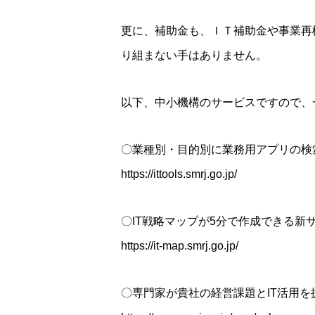
更に、補助金も、ＩＴ補助金や事業再
り組まない手はありません。
以下、中小機構のサービスですので、
〇業種別・目的別に業務用アプリの検
https://ittools.smrj.go.jp/
〇IT戦略マップが5分で作成できる新
https://it-map.smrj.go.jp/
〇専門家が貴社の経営課題とIT活用を